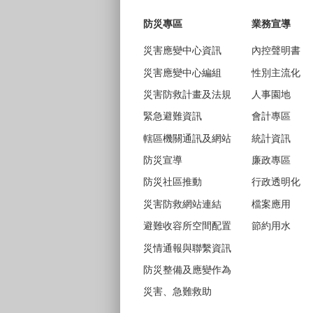
防災專區
業務宣導
災害應變中心資訊
內控聲明書
災害應變中心編組
性別主流化
災害防救計畫及法規
人事園地
緊急避難資訊
會計專區
轄區機關通訊及網站
統計資訊
防災宣導
廉政專區
防災社區推動
行政透明化
災害防救網站連結
檔案應用
避難收容所空間配置
節約用水
災情通報與聯繫資訊
防災整備及應變作為
災害、急難救助