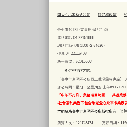
開放性檔案格式說明
隱私權政策
臺中市401237東區長福路245號
連絡電話:04-22151988
網路行動代表號:0972-546267
傳真
:04-22115408
統一編號：52015503
【各課室聯絡方式】
【臺中市東區區公所員工職場霸凌專線】(04)2
辦公時間：星期一至星期五 上午8:00-12:00‧下午
「中午不打烊」業務項目範圍：1.兵役業務
(社會福利業務不包含敬老愛心乘車卡業務
本網站為臺中市東區區公所版權所有，請
瀏覽人次
121748731
更新日期
11