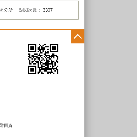
區公所
點閱次數：
3307
難圖資