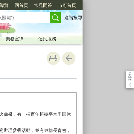
導覽
回首頁
常見問答
市府首頁
進階搜尋
業務宣導
便民服務
分
享
《
火鼎盛，有一棵百年榕樹平常里民休
廟辦理參香活動，並有東橋長青會，