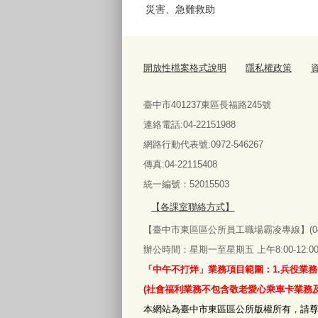
災害、急難救助
開放性檔案格式說明
隱私權政策
臺中市401237東區長福路245號
連絡電話:04-22151988
網路行動代表號:0972-546267
傳真
:04-22115408
統一編號：52015503
【各課室聯絡方式】
【臺中市東區區公所員工職場霸凌專線】(04)22
辦公時間：星期一至星期五 上午8:00-12:00‧下午
「中午不打烊」業務項目範圍：1.兵役業務
(社會福利業務不包含敬老愛心乘車卡業務
本網站為臺中市東區區公所版權所有，請