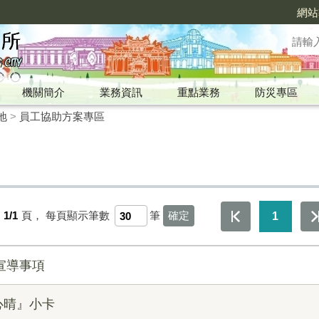
網站
機關簡介
業務資訊
重點業務
防災專區
地
>
員工協助方案專區
第
1/1
頁，
每頁顯示筆數
筆
1
宣導事項
心晴』小卡