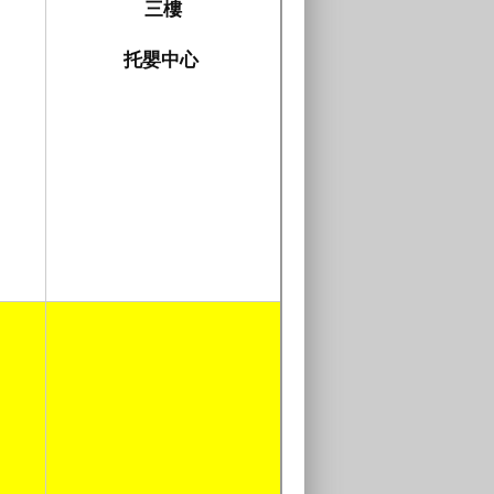
三樓
托嬰中心