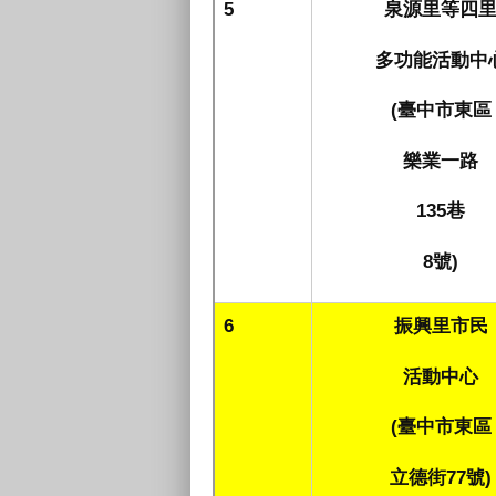
5
泉源里等四
多功能活動中
(
臺中市東區
樂業一路
135
巷
8
號
)
6
振興里市民
活動中心
(
臺中市東區
立德街77號)