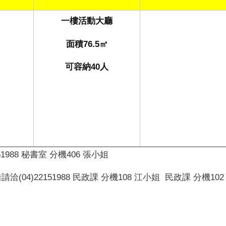
一樓活動大廳
面積76.5
㎡
可容納
40
人
51988
秘書室 分機
406
張小姐
借請洽
(04)22151988
民政課 分機
108
江小姐
民政課 分機
10