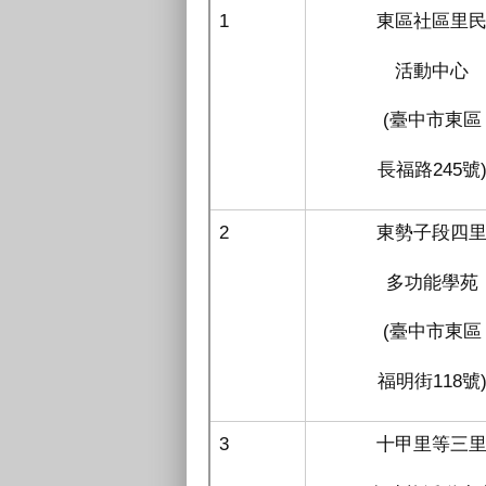
1
東區社區里
活動中心
(臺中市東區
長福路245號
2
東勢子段四
多功能學苑
(臺中市東區
福明街118號
3
十甲里等三