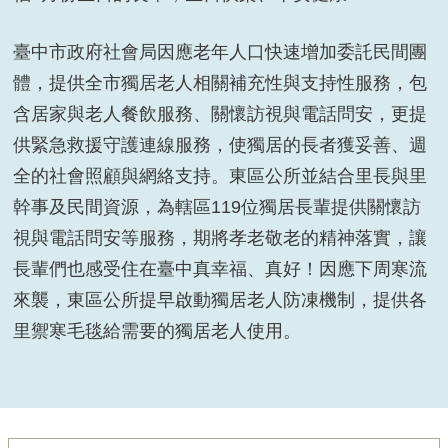
臺中市政府社會局因應老年人口快速增加委託民間團
體，提供全市獨居老人相關補充性與支持性服務，包
含居家與老人餐飲服務、關懷訪視與電話問安，更提
區長關懷富仁里陳姓獨居長輩
供緊急救援守護連線服務，使獨居的長者獲妥善、週
全的社會照顧與網絡支持。東區公所並結合里長與里
幹事及民間資源，為轄區119位獨居長輩提供關懷訪
視與電話問安等服務，期將孝老敬老的精神落實，讓
長輩們也感受住在臺中真幸福、真好！因應下周寒流
來襲，東區公所提早啟動獨居老人防凍機制，提供各
里禦寒毛毯給需要的獨居老人使用。