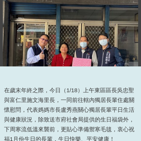
在歲末年終之際，今日（1/18）上午東區區長吳忠聖
與富仁里施文海里長，一同前往轄內獨居長輩住處關
懷慰問，代表媽媽市長盧秀燕關心獨居長輩平日生活
與健康狀況，除致送市府社會局提供的生日福袋外，
下周寒流低溫來襲前，更貼心準備禦寒毛毯，衷心祝
福1月份生日的長輩，生日快樂、平安健康！