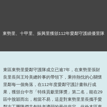
東勢里、十甲里、振興里獲頒112年愛鄰守護績優里隊
東區東勢里愛鄰守護隊成立已逾7年，在東勢里張財
良里長與王玲美總幹事的帶領下，秉持熱忱的心關懷
里鄰每一個角落，在112年度愛鄰守護計畫執行成
果，獲頒台中市「特殊貢獻里隊獎」第二名，能在29
區中脫穎而出，相當不易，這是對東勢里里長攜手愛
鄰志工團隊們共創扶老濟弱的最佳肯定。此外本區東