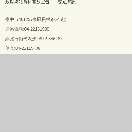
政府網站資料開放宣告
交通資訊
臺中市401237東區長福路245號
連絡電話:04-22151988
網路行動代表號:0972-546267
傳真
:04-22115408
統一編號：52015503
【各課室聯絡方式】
【臺中市東區區公所員工職場霸凌專線】(04)22151988#721 信
箱
strang@taichung.gov.tw
處理單位:人事室
辦公時間：星期一至星期五 上午8:00-12:00‧下午 13:00-17:00‧
中午不打烊：12:00-13:00
「中午不打烊」業務項目範圍：1.兵役業務。2.社會福利業
務。
(社會福利業務不包含敬老愛心乘車卡業務及國民年金業務。)