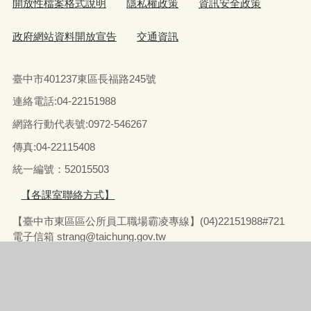
開放性檔案格式說明
隱私權政策
資訊安全政策
政府網站資料開放宣告
交通資訊
臺中市401237東區長福路245號
連絡電話:04-22151988
網路行動代表號:0972-546267
傳真
:04-22115408
統一編號：52015503
【各課室聯絡方式】
【臺中市東區區公所員工職場霸凌專線】(04)22151988#721
電子信箱
strang@taichung.gov.tw
辦公時間：星期一至星期五 上午8:00-12:00‧下午 13:00-17:00‧
中午不打烊：12:00-13:00
「中午不打烊」業務項目範圍：1.兵役業務。2.社會福利業