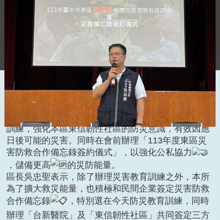
有鑑於今年0403花蓮地震造成嚴重災情，東區區公所
於今(10)日與逢甲大學聯合辦理「113年臺中市東區
東信里地震災害潛勢教育訓練」，期盼透過此次教育
訓練，強化本區東信韌性社區的防災意識，有效因應
日後可能的災害。同時在會前辦理「113年度東區災
害防救合作備忘錄簽約儀式」，以強化公私協力
，儲備更高
的災防能量。
區長吳忠聖表示，除了辦理災害教育訓練之外，本所
為了擴大救災能量，也積極和民間企業簽定災害防救
合作備忘錄
，特別選在今天防災教育訓練，同時
辦理「台新醫院」及「東信韌性社區」共同簽定三方