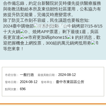
合作備忘錄，約定台新醫院於災時優先提供醫療服務
與衛教活動給本所及東信韌性社區運用，公私協力有
效提升防災能量，完備災時應變需求。
除了防災工作刻不容緩，民生議題也要報您知:
東區區長吳忠聖致詞
2024臺中購物節
系列活動「台中鍋烤節7/15-8/15
十大火鍋
、燒烤APP票選」剩下最後1週，吳區
長更宣達
市府更加碼iphone15
的好消息，歡
迎把握機會上網投票，300組的萬元鍋烤抵用劵
等您來拿！
一般行政
2024-08-12
市府分類：
最後異動日期：
2024-08-12
臺中市東區區公所
發布日期：
發布單位：
696
點閱次數：