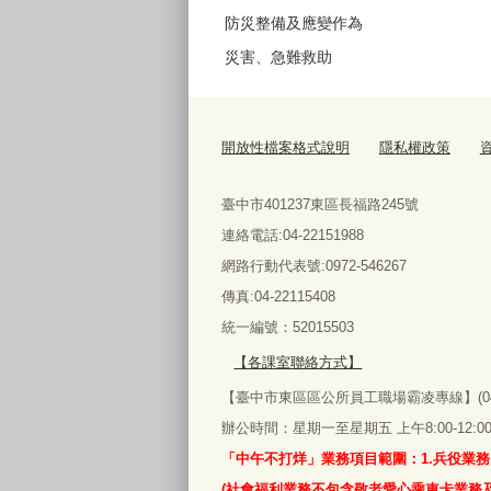
防災整備及應變作為
災害、急難救助
開放性檔案格式說明
隱私權政策
臺中市401237東區長福路245號
連絡電話:04-22151988
網路行動代表號:0972-546267
傳真
:04-22115408
統一編號：52015503
【各課室聯絡方式】
【臺中市東區區公所員工職場霸凌專線】(04)2
辦公時間：星期一至星期五 上午8:00-12:00‧下午
「中午不打烊」業務項目範圍：1.兵役業務
(社會福利業務不包含敬老愛心乘車卡業務