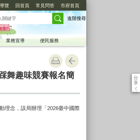
導覽
回首頁
常見問答
市府首頁
進階搜尋
業務宣導
便民服務
民踩舞趣味競賽報名簡
分
享
《
理念，該局辦理「2026臺中國際
。