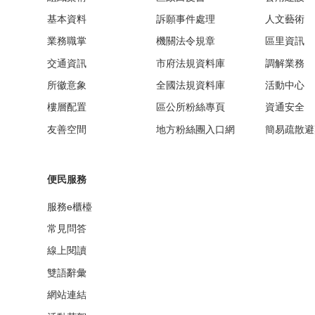
基本資料
訴願事件處理
人文藝術
業務職掌
機關法令規章
區里資訊
交通資訊
市府法規資料庫
調解業務
所徽意象
全國法規資料庫
活動中心
樓層配置
區公所粉絲專頁
資通安全
友善空間
地方粉絲團入口網
簡易疏散避
便民服務
服務e櫃檯
常見問答
線上閱讀
雙語辭彙
網站連結