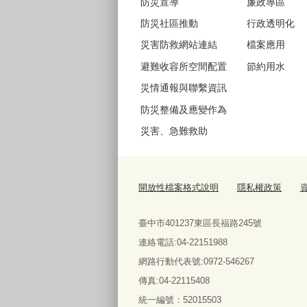
防災宣導
廉政專區
防災社區推動
行政透明化
災害防救網站連結
檔案應用
避難收容所空間配置
節約用水
災情通報與聯繫資訊
防災整備及應變作為
災害、急難救助
開放性檔案格式說明
隱私權政策
臺中市401237東區長福路245號
連絡電話:04-22151988
網路行動代表號:0972-546267
傳真
:04-22115408
統一編號：52015503