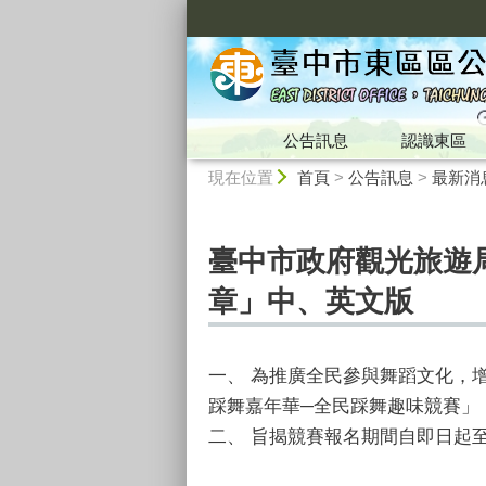
:::
公告訊息
認識東區
:::
現在位置
首頁
>
公告訊息
>
最新消
臺中市政府觀光旅遊局
章」中、英文版
一、 為推廣全民參與舞蹈文化，
踩舞嘉年華─全民踩舞趣味競賽」
二、 旨揭競賽報名期間自即日起至