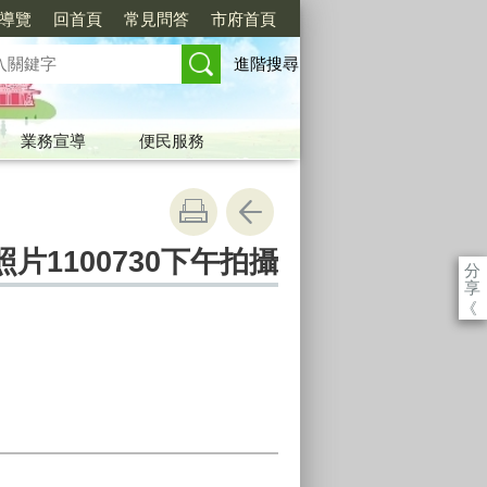
導覽
回首頁
常見問答
市府首頁
進階搜尋
業務宣導
便民服務
1100730下午拍攝
分
享
《