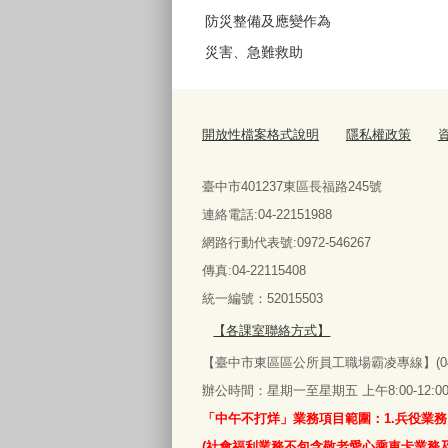
防災整備及應變作為
災害、急難救助
開放性檔案格式說明
隱私權政策
臺中市401237東區長福路245號
連絡電話:04-22151988
網路行動代表號:0972-546267
傳真
:04-22115408
統一編號：52015503
【各課室聯絡方式】
【臺中市東區區公所員工職場霸凌專線】(04)2
辦公時間：星期一至星期五 上午8:00-12:00‧下午
「中午不打烊」業務項目範圍：1.兵役業務
(社會福利業務不包含敬老愛心乘車卡業務