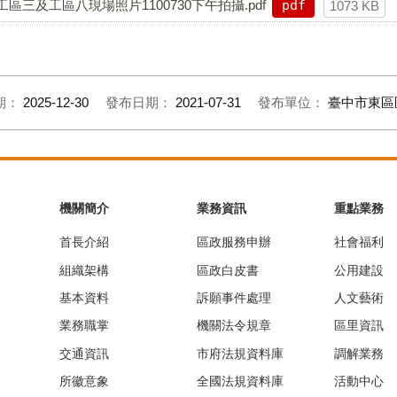
三及工區八現場照片1100730下午拍攝.pdf
pdf
1073 KB
期：
2025-12-30
發布日期：
2021-07-31
發布單位：
臺中市東區
機關簡介
業務資訊
重點業務
首長介紹
區政服務申辦
社會福利
組織架構
區政白皮書
公用建設
基本資料
訴願事件處理
人文藝術
業務職掌
機關法令規章
區里資訊
交通資訊
市府法規資料庫
調解業務
所徽意象
全國法規資料庫
活動中心