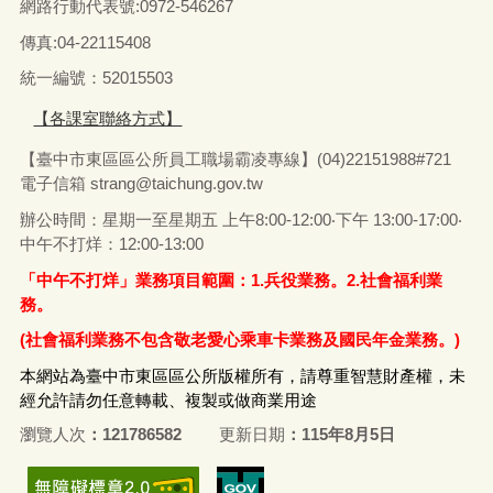
網路行動代表號:0972-546267
傳真
:04-22115408
統一編號：52015503
【各課室聯絡方式】
【臺中市東區區公所員工職場霸凌專線】(04)22151988#721
電子信箱
strang@taichung.gov.tw
辦公時間：星期一至星期五 上午8:00-12:00‧下午 13:00-17:00‧
中午不打烊：12:00-13:00
「中午不打烊」業務項目範圍：1.兵役業務。2.社會福利業
務。
(社會福利業務不包含敬老愛心乘車卡業務及國民年金業務。)
本網站為臺中市東區區公所版權所有，請尊重智慧財產權，未
經允許請勿任意轉載、複製或做商業用途
瀏覽人次
121786582
更新日期
115年8月5日