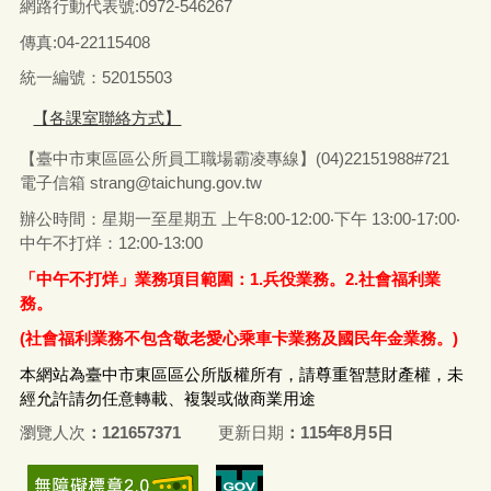
網路行動代表號:0972-546267
傳真
:04-22115408
統一編號：52015503
【各課室聯絡方式】
【臺中市東區區公所員工職場霸凌專線】(04)22151988#721
電子信箱
strang@taichung.gov.tw
辦公時間：星期一至星期五 上午8:00-12:00‧下午 13:00-17:00‧
中午不打烊：12:00-13:00
「中午不打烊」業務項目範圍：1.兵役業務。2.社會福利業
務。
(社會福利業務不包含敬老愛心乘車卡業務及國民年金業務。)
本網站為臺中市東區區公所版權所有，請尊重智慧財產權，未
經允許請勿任意轉載、複製或做商業用途
瀏覽人次
121657371
更新日期
115年8月5日