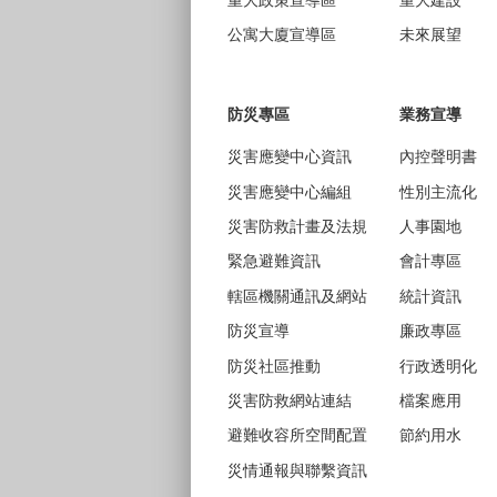
重大政策宣導區
重大建設
公寓大廈宣導區
未來展望
防災專區
業務宣導
災害應變中心資訊
內控聲明書
災害應變中心編組
性別主流化
災害防救計畫及法規
人事園地
緊急避難資訊
會計專區
轄區機關通訊及網站
統計資訊
防災宣導
廉政專區
防災社區推動
行政透明化
災害防救網站連結
檔案應用
避難收容所空間配置
節約用水
災情通報與聯繫資訊