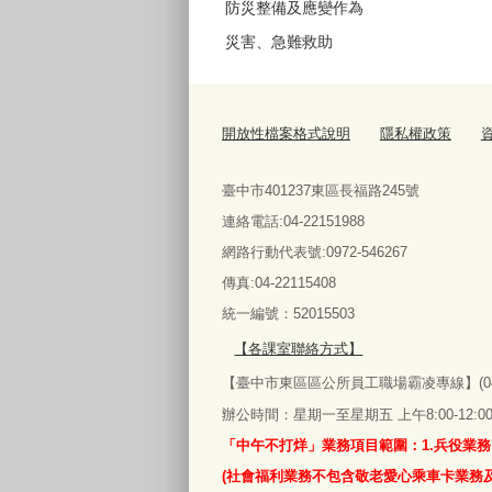
防災整備及應變作為
災害、急難救助
開放性檔案格式說明
隱私權政策
臺中市401237東區長福路245號
連絡電話:04-22151988
網路行動代表號:0972-546267
傳真
:04-22115408
統一編號：52015503
【各課室聯絡方式】
【臺中市東區區公所員工職場霸凌專線】(04)22
辦公時間：星期一至星期五 上午8:00-12:00‧下午
「中午不打烊」業務項目範圍：1.兵役業務
(社會福利業務不包含敬老愛心乘車卡業務