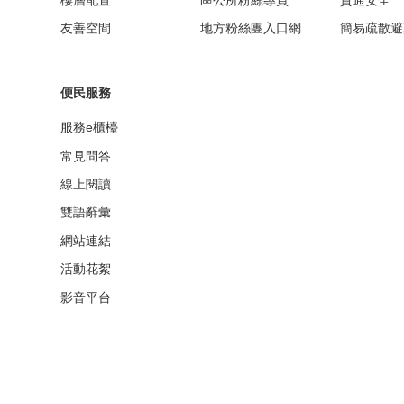
樓層配置
區公所粉絲專頁
資通安全
友善空間
地方粉絲團入口網
簡易疏散避
便民服務
服務e櫃檯
常見問答
線上閱讀
雙語辭彙
網站連結
活動花絮
影音平台