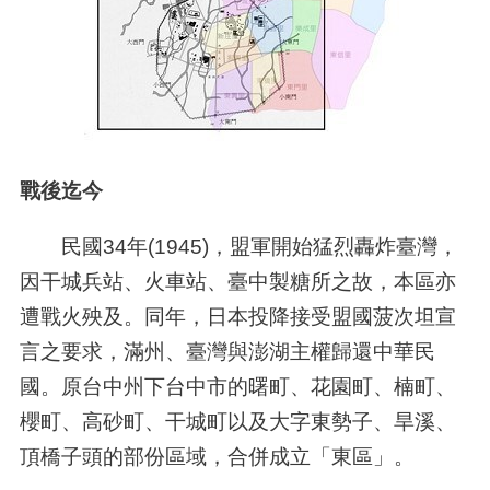
戰後迄今
民國
34
年
(1945)
，盟軍開始猛烈轟炸臺灣，
因干城兵站、火車站、臺中製糖所之故，本區亦
遭戰火殃及。同年，日本投降接受盟國菠次坦宣
言之要求，滿州、臺灣與澎湖主權歸還中華民
國。原台中州下台中市的曙町、花園町、楠町、
櫻町、高砂町、干城町以及大字東勢子、旱溪、
頂橋子頭的部份區域，合併成立「東區」。