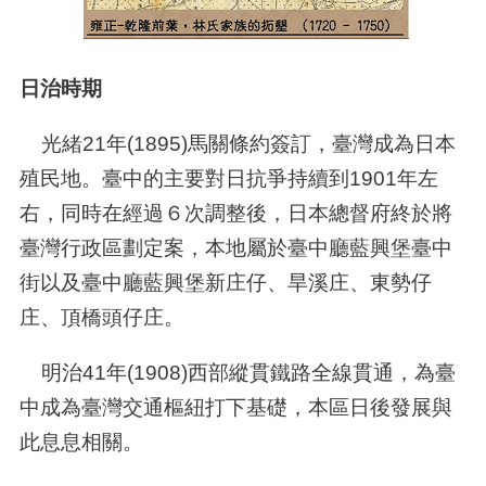
日治時期
光緒
21
年
(1895)
馬關條約簽訂，臺灣成為日本
殖民地。臺中的主要對日抗爭持續到
1901
年左
右，同時在經過６次調整後，日本總督府終於將
臺灣行政區劃定案，本地屬於臺中廳藍興堡臺中
街以及臺中廳藍興堡新庄仔、旱溪庄、東勢仔
庄、頂橋頭仔庄。
明治
41
年
(1908)
西部縱貫鐵路全線貫通，為臺
中成為臺灣交通樞紐打下基礎，本區日後發展與
此息息相關。