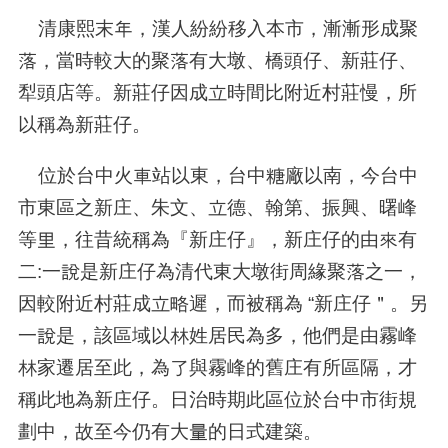
清康熙末年，漢人紛紛移入本市，漸漸形成聚
落，當時較大的聚落有大墩、橋頭仔、新莊仔、
犁頭店等。新莊仔因成立時間比附近村莊慢，所
以稱為新莊仔。
位於台中火車站以東，台中糖廠以南，今台中
市東區之新庄、朱文、立德、翰第、振興、曙峰
等里，往昔統稱為『新庄仔』，新庄仔的由來有
二
:
一說是新庄仔為清代東大墩街周緣聚落之一，
因較附近村莊成立略遲，而被稱為
“
新庄仔＂。另
一說是，該區域以林姓居民為多，他們是由霧峰
林家遷居至此，為了與霧峰的舊庄有所區隔，才
稱此地為新庄仔。日治時期此區位於台中市街規
劃中，故至今仍有大量的日式建築。