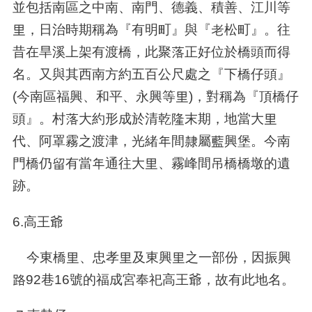
並包括南區之中南、南門、德義、積善、江川等
里，日治時期稱為『有明町』與『老松町』。往
昔在旱溪上架有渡橋，此聚落正好位於橋頭而得
名。又與其西南方約五百公尺處之『下橋仔頭』
(
今南區福興、和平、永興等里
)
，對稱為『頂橋仔
頭』。村落大約形成於清乾隆末期，地當大里
代、阿罩霧之渡津，光緒年間隸屬藍興堡。今南
門橋仍留有當年通往大里、霧峰間吊橋橋墩的遺
跡。
6.高王爺
今東橋里、忠孝里及東興里之一部份，因振興
路
92
巷
16
號的福成宮奉祀高王爺，故有此地名。