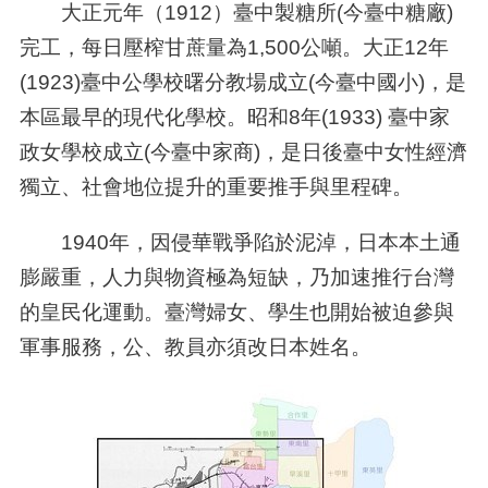
大正元年（
1912
）臺中製糖所
(
今臺中糖廠
)
完工，每日壓榨甘蔗量為
1,500
公噸。大正
12
年
(1923)
臺中公學校曙分教場成立
(
今臺中國小
)
，是
本區最早的現代化學校。昭和
8
年
(1933)
臺中家
政女學校成立
(
今臺中家商
)
，是日後臺中女性經濟
獨立、社會地位提升的重要推手與里程碑。
1940
年，因侵華戰爭陷於泥淖，日本本土通
膨嚴重，人力與物資極為短缺，乃加速推行台灣
的皇民化運動。臺灣婦女、學生也開始被迫參與
軍事服務，公、教員亦須改日本姓名。