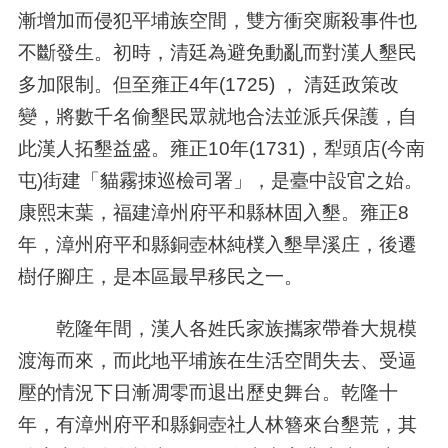
漸增加而侵犯平埔族空間，雙方衝突廝殺事件也
不斷發生。初時，清廷為避免動亂而對漢人墾民
多加限制。但至雍正
4
年
(1725)
， 清廷政策改
變，將數千名偷墾民眾就地合法並派兵保護，自
此漢人拓墾益盛。雍正
10
年
(1731)
，犁頭店
(
今南
屯
)
街建「貓霧拺巡檢司署」，是臺中設官之始。
康熙末葉，福建漳州府平和縣林固入墾。雍正
8
年，漳州府平和縣銅壺林純樸入墾旱溪庄，後遷
樹仔腳庄，是本區最早移民之一。
乾隆年間，漢人各姓氏家族攜家帶眷大規模
渡海而來，而此地平埔族在生活空間失去、受逼
壓的情況下日漸凋零而退出歷史舞台。乾隆十
年，有漳州府平和縣銅壺社人林簪來台墾荒，其