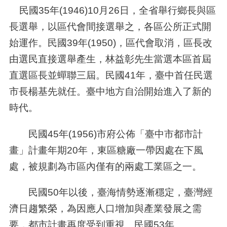
民國
35
年
(1946)10
月
26
日，全省舉行鄉長與區
長選舉，以區代會間接選舉之，各區公所正式開
始運作。民國
39
年
(1950)
，區代會取消，區長改
由選民直接選舉產生，林益彰先生當選本區首屆
直選區長並蟬聯三屆。民國
41
年，臺中首任民選
市長楊基先就任。臺中地方自治開始進入了新的
時代。
民國
45
年
(1956)
市府公佈「臺中市都市計
畫」計畫年期
20
年，東區糖廠一帶因處在下風
處，被規劃為市區內僅有的兩處工業區之一。
民國
50
年以後，臺海情勢逐漸穩定，臺灣經
濟日趨繁榮，為因應人口增加與產業發展之需
要，都市計畫再度受到重視。民國
53
年