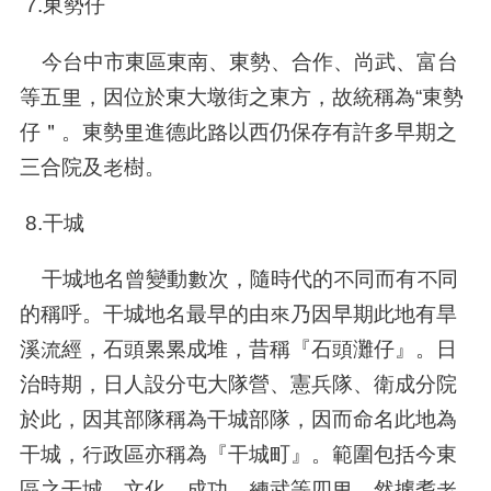
7.東勢仔
今台中市東區東南、東勢、合作、尚武、富台
等五里，因位於東大墩街之東方，故統稱為“東勢
仔＂。東勢里進德此路以西仍保存有許多早期之
三合院及老樹。
8.干城
干城地名曾變動數次，隨時代的不同而有不同
的稱呼。干城地名最早的由來乃因早期此地有旱
溪流經，石頭累累成堆，昔稱『石頭灘仔』。日
治時期，日人設分屯大隊營、憲兵隊、衛成分院
於此，因其部隊稱為干城部隊，因而命名此地為
干城，行政區亦稱為『干城町』。範圍包括今東
區之干城、文化、成功、練武等四里。然據耆老