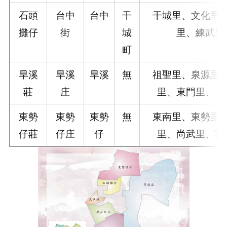
石頭
台中
台中
干
干城里、文化里
攤仔
街
城
里、練武里
町
旱溪
旱溪
旱溪
無
祖聖里、泉源里
莊
庄
里、東門里、十
東勢
東勢
東勢
無
東南里、東勢里
仔莊
仔庄
仔
里、尚武里、富