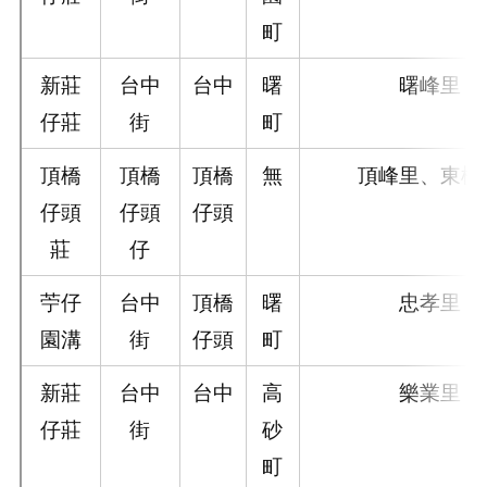
町
新莊
台中
台中
曙
曙峰里
仔莊
街
町
頂橋
頂橋
頂橋
無
頂峰里、東橋
仔頭
仔頭
仔頭
莊
仔
苧仔
台中
頂橋
曙
忠孝里
園溝
街
仔頭
町
新莊
台中
台中
高
樂業里
仔莊
街
砂
町