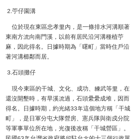
2.苧仔園溝
位於現在東區忠孝里內，是一條排水河溝順著
東南方流向南門溪，以前有居民沿河溝種植苧
麻，因此得名。日據時期為「曙町」當時住戶沿
著河溝櫛鄰而居。
3.石頭攤仔
現今東區的干城、文化、成功、練武等里，在
還沒開墾時，有旱溪流過，石頭纍纍成堆，因而
得名。日據時期，約光緒
33
年這個地方稱「干城
町」，是日軍分屯大隊營房、憲兵隊與衛戍分院
等軍事單位所在地，光復後改稱「干城營區」。
民國
63
年台灣省政府將留駐台北的十三個行政單