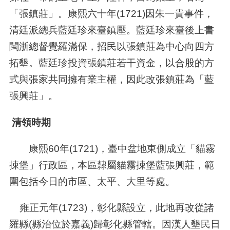
「張鎮莊」。康熙六十年
(1721)
因朱一貴事件，
清廷派總兵藍廷珍來臺鎮壓。藍廷珍來臺後上書
閩浙總督覺羅滿保，招民以張鎮莊為中心向四方
拓墾。藍廷珍投資張鎮莊若干資金，以合股的方
式與張家共同擁有業主權，因此改張鎮莊為「藍
張興莊」。
清領時期
康熙
60
年
(1721)
，臺中盆地東側成立「貓霧
拺堡」行政區，本區隸屬貓霧拺堡藍張興莊，範
圍包括今日的市區、太平、大里等處。
雍正元年
(1723)
，彰化縣設立，此地再改從諸
羅縣
(
縣治位於嘉義
)
歸彰化縣管轄。因漢人墾民日