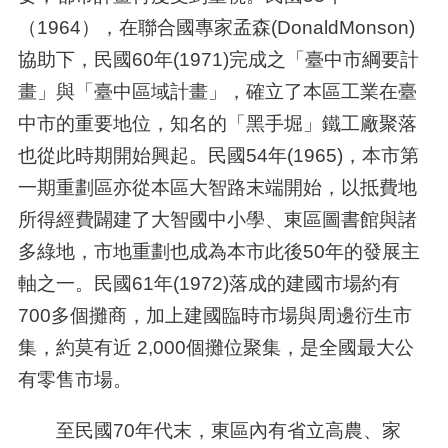
（
1964
），在聯合國專家孟森
(DonaldMonson)
協助下，民國
60
年
(1971)
完成之「臺中市綱要計
畫」與「臺中區域計畫」，確立了本區工業在臺
中市的重要地位，知名的「黑手堀」鐵工廠聚落
也從此時期開始興起。民國
54
年
(1965)
，本市第
一期重劃區亦從本區大智路末端開始，以抵費地
所得經費闢建了大智國中小學、東區圖書館與諸
多綠地，市地重劃也成為本市此後
50
年的發展主
軸之一。民國
61
年
(1972)
落成的建國市場約有
700
多個攤商，加上建國臨時市場與周邊衍生市
集，約莫有近
2,000
個攤位聚集，是全國最大公
有零售市場。
至民國
70
年代末，東區內有省立高農、家