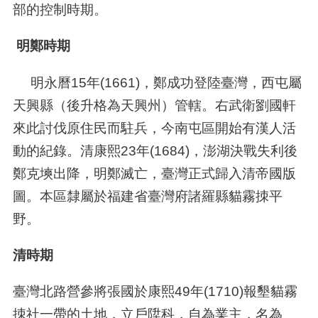
部的控制時期。
明鄭時期
明永曆
15
年
(1661)
，鄭成功登陸臺灣，西屯屬
天興縣（後升格為天興州）管轄。右武衛劉國軒
來此討伐原住民而駐兵，今南屯區開始有漢人活
動的紀錄。清康熙
23
年
(1684)
，澎湖決戰失利後
鄭克塽出降，明鄭滅亡，臺灣正式歸入清帝國版
圖。本區隸屬於福建省臺灣府諸羅縣貓霧拺平
野。
清時期
臺灣北路營參將張國於康熙
49
年
(1710)
報墾貓霧
拺社一帶的土地，立戶陞科，自為業主，名為