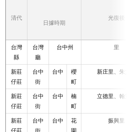
清代
光復後
日據時期
台灣
台灣
台中州
里
縣
廳
新莊
台中
台中
櫻
新庄里、朱文
仔莊
街
町
新莊
台中
台中
楠
立德里、翰第
仔莊
街
町
新莊
台中
台中
花
振興里
仔莊
街
園