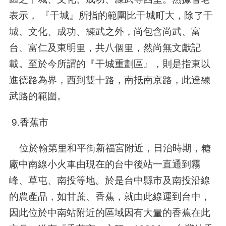
表示， 『干城』所指的範圍比干城町大，除了干
城、文化、成功、練武之外，尚包含尚武、富
台、富仁及東明里，共八個里，然尚無文獻記
載。至於今所謂的『干城重劃區』，則是指東以
進德路為界，西到雙十路，南抵南京路，此達練
武路的範圍。
9.香蕉市
位於翰第里和平街新福宮附近，日治時期，糖
廠中南線小火車由現在的台中後站一直通到霧
峰、草屯、南投等地。於是台中縣市及南投沿線
的農產品，如甘蔗、香蕉，就由此線運到台中，
因此位於中南站附近的區域因有大量的香蕉在此