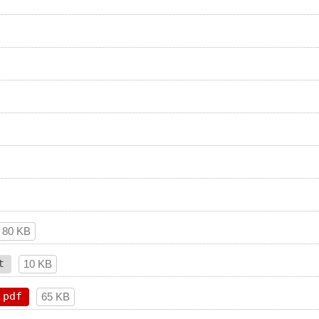
80 KB
t
10 KB
pdf
65 KB