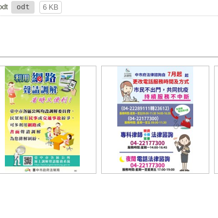
dt
odt
6 KB
上聲請調解
法制局法扶時間11107