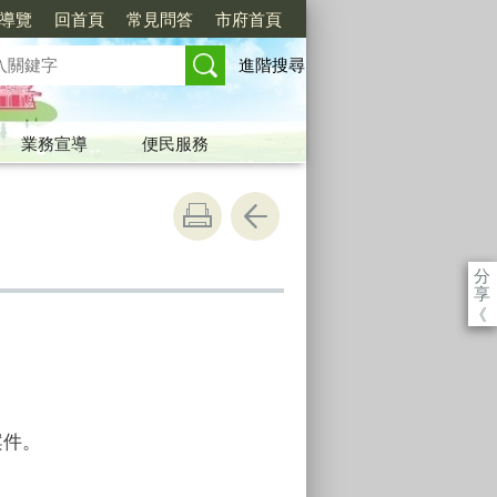
導覽
回首頁
常見問答
市府首頁
進階搜尋
業務宣導
便民服務
分
享
《
案件。