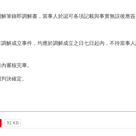
調解筆錄即調解書，當事人於認可各項記載與事實無誤後應簽
有調解成立事件，均應於調解成立之日七日起內，不待當事人
日內審核完畢。
同判決確定。
91 KB