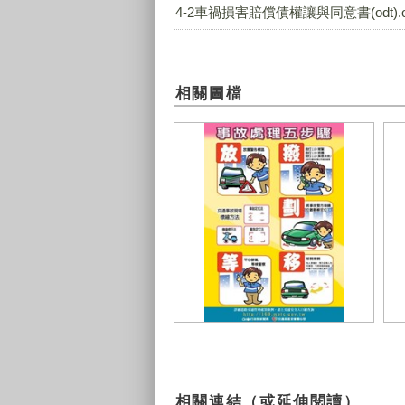
4-2車禍損害賠償債權讓與同意書(odt).o
相關圖檔
事故處理五步驟
線
相關連結（或延伸閱讀）