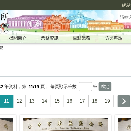
網站
機關簡介
業務資訊
重點業務
防災專區
絮
82
筆資料，第
11/19
頁，
每頁顯示筆數
筆
11
12
13
14
15
16
17
18
19