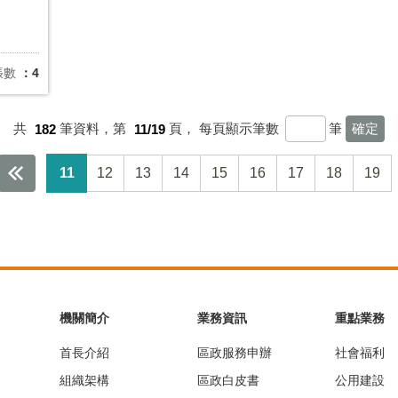
張數
：4
共
182
筆資料，第
11/19
頁，
每頁顯示筆數
筆
11
12
13
14
15
16
17
18
19
機關簡介
業務資訊
重點業務
首長介紹
區政服務申辦
社會福利
組織架構
區政白皮書
公用建設