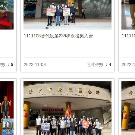
1111108替代役第239梯次役男入營
111
張數
：5
2022-11-08
照片張數
：4
2022-1