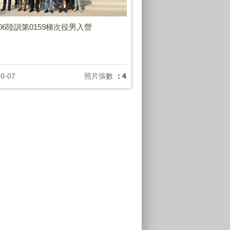
1006陸訓第0159梯次役男入營
10-07
照片張數
：4