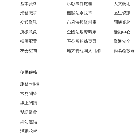
基本資料
訴願事件處理
人文藝術
業務職掌
機關法令規章
區里資訊
交通資訊
市府法規資料庫
調解業務
所徽意象
全國法規資料庫
活動中心
樓層配置
區公所粉絲專頁
資通安全
友善空間
地方粉絲團入口網
簡易疏散避
便民服務
服務e櫃檯
常見問答
線上閱讀
雙語辭彙
網站連結
活動花絮