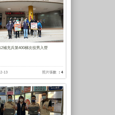
1212補充兵第400梯次役男入營
12-13
照片張數
：4