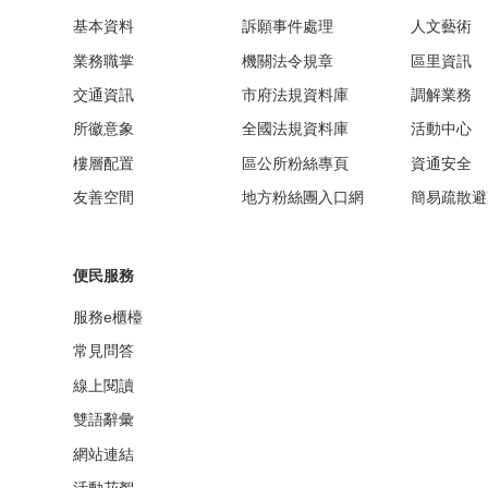
基本資料
訴願事件處理
人文藝術
業務職掌
機關法令規章
區里資訊
交通資訊
市府法規資料庫
調解業務
所徽意象
全國法規資料庫
活動中心
樓層配置
區公所粉絲專頁
資通安全
友善空間
地方粉絲團入口網
簡易疏散避
便民服務
服務e櫃檯
常見問答
線上閱讀
雙語辭彙
網站連結
活動花絮