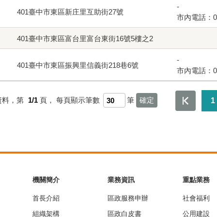
-
401臺中市東區新庄里互助街27號
市內電話：04-
401臺中市東區富台里富台東街16號5樓之2
-
401臺中市東區振興里信義街218巷6號
市內電話：04-
資料，第
1/1
頁，
每頁顯示筆數
筆
1
機關簡介
業務資訊
重點業務
首長介紹
區政服務申辦
社會福利
組織架構
區政白皮書
公用建設