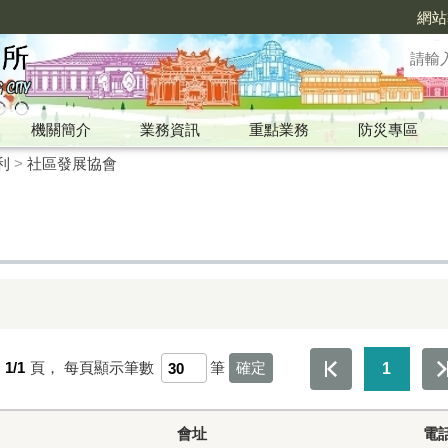
網站
機關簡介
業務資訊
重點業務
防災專區
利
>
社區發展協會
第
1/1
頁，
每頁顯示筆數
筆
1
會址
電