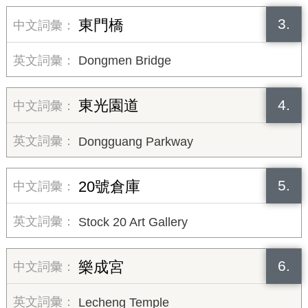
3.
東門橋
Dongmen Bridge
4.
東光園道
Dongguang Parkway
5.
20號倉庫
Stock 20 Art Gallery
6.
樂成宮
Lecheng Temple