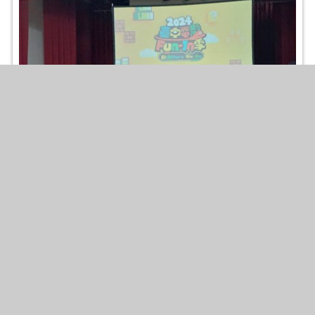
「電影Fun-In季」東區場接力~ 約你一起看電影，
找「快樂」!
2024-08-05
照片張數
：5